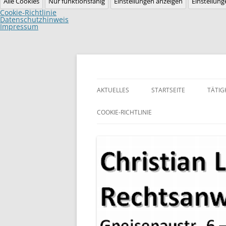
Alle Cookies
Nur funktionsfähig
Einstellungen anzeigen
Einstellung
Cookie-Richtlinie
Datenschutzhinweis
Impressum
Zum
Inhalt
springen
Homepage der Rechtsanwaltskanzlei Lubitz
Rechtsanwalt Christ
AKTUELLES
STARTSEITE
TÄTIG
LEBENSLAUF
COOKIE-RICHTLINIE