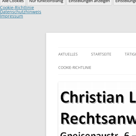
Alle Cookies
Nur funktionsfähig
Einstellungen anzeigen
Einstellung
Cookie-Richtlinie
Datenschutzhinweis
Impressum
Zum
Inhalt
springen
Homepage der Rechtsanwaltskanzlei Lubitz
Rechtsanwalt Christ
AKTUELLES
STARTSEITE
TÄTIG
LEBENSLAUF
COOKIE-RICHTLINIE